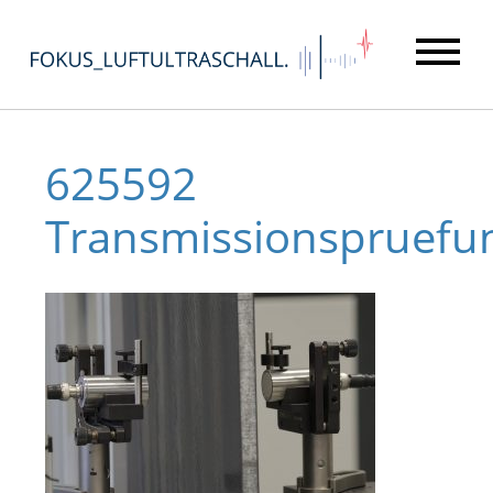
625592
Transmissionspruefu