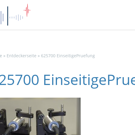
e
»
Entdeckerseite
»
625700 EinseitigePruefung
25700 EinseitigePru