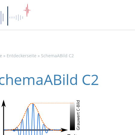
e
»
Entdeckerseite
»
SchemaABild C2
chemaABild C2